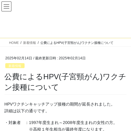
コ
ナ
同仁堂田中医院
ン
ビ
テ
ゲ
ン
ー
新着情報
ツ
シ
へ
ョ
ス
ン
HOME
新着情報
公費によるHPV(子宮頸がん)ワクチン接種について
キ
に
ッ
移
プ
動
2025年02月14日
/ 最終更新日時 :
2025年02月14日
新着情報
公費によるHPV(子宮頸がん)ワクチ
ン接種について
HPVワクチンキャッチアップ接種の期間が延長されました。
詳細は以下の通りです。
・対象者 ：1997年度生まれ～2008年度生まれの女性の方。
※高校１年生相当が最終年度になります。