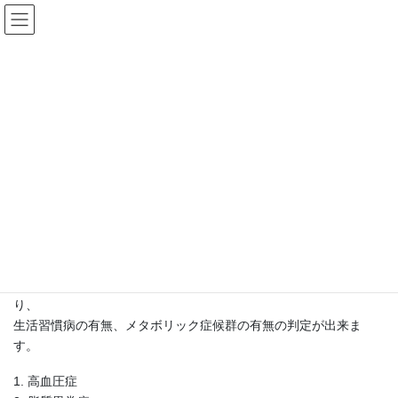
コ
ナ
同仁堂田中医院
ン
ビ
テ
ゲ
ン
ー
新着情報
ツ
シ
へ
ョ
ス
ン
HOME
新着情報
特定健診を受けましょう
キ
に
ッ
移
プ
動
2024年07月24日
/ 最終更新日時 :
2024年08月22日
新着情報
特定健診を受けましょう
特定健診ではその結果より主に下記①～⑥の病気の有無が分か
り、
生活習慣病の有無、メタボリック症候群の有無の判定が出来ま
す。
1. 高血圧症