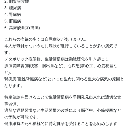
2. 脂質異常症
3. 糖尿病
4. 腎臓病
5. 肝臓病
6. 高尿酸血症(痛風)
これらの病気の多くは自覚症状がありません。
本人が気付かないうちに病状が進行していることが多い病気で
す。
メタボリック症候群、生活習慣病は動脈硬化を引き起こし
脳血管障害(脳梗塞、脳出血など)、心疾患(狭心症、心筋梗塞な
ど)、
腎疾患(慢性腎臓病など)といった生命に関わる重大な病気の原因と
なります。
特定健診を受けることで生活習慣病を早期発見出来れば適切な食
事習慣、
適切な運動習慣など生活習慣の改善により脳卒中、心筋梗塞など
の予防が可能です。
健康維持のため積極的に特定健診を受けることをお勧めします。